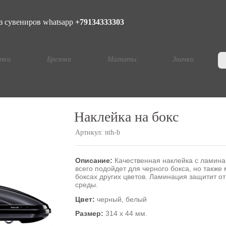
з сувениров whatsapp
+79134333303
пки
Брелоки
Магниты
Значки
Наклейка на бокс
Артикул:
nth-b
Описание:
Качественная наклейка с ламина
всего подойдет для черного бокса, но такж
боксах других цветов. Ламинация защитит о
среды.
Цвет:
черный, белый
Размер:
314 х 44 мм.