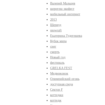
Валерий Мальцев
шерегеш экофест
мобильный интернет
2013
Шервуд
snowraft
Екатерина Тудегешева
Кубок мира
снег
смерть
Новый год
фестиваль
GRELKA FEST
Медвежонок
Олимпийский огонь
доступная среда
Сектор F
коттеджи
коттедж