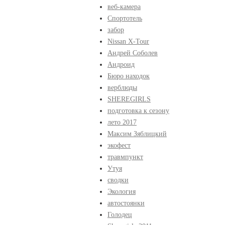
веб-камера
Спортотель
забор
Nissan X-Tour
Андрей Соболев
Андроид
Бюро находок
верблюды
SHEREGIRLS
подготовка к сезону
лето 2017
Максим Зяблицкий
экофест
травмпункт
Утуя
сводки
Экология
автостоянки
Голодец