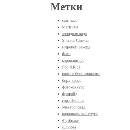
Вы здесь
Метки
ски-пасс
Магниты
холодная вода
Sherpas Cinema
мировой рекорд
фото
коронавирус
Pool&Ride
раннее бронирование
борд-кросс
фотоконкурс
фрирайд
гора Зеленая
электропоезд
карнавальный спуск
Футболки
sunvibes