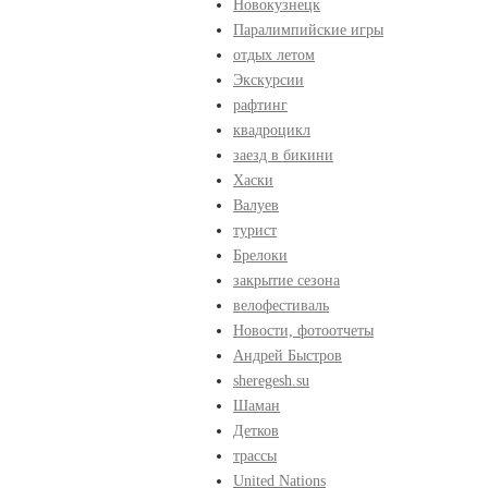
Новокузнецк
Паралимпийские игры
отдых летом
Экскурсии
рафтинг
квадроцикл
заезд в бикини
Хаски
Валуев
турист
Брелоки
закрытие сезона
велофестиваль
Новости, фотоотчеты
Андрей Быстров
sheregesh.su
Шаман
Детков
трассы
United Nations