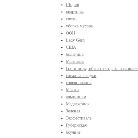
Шория
квартиры
слухи
уборка мусора
ООН
Lady Gesh
США
больница
Майтаков
Гостиницы, объекты отдыха и развлеч
снежные сводки
соревнования
Мыски
альпинизм
Медвежонок
Зеленая
Экофестиваль
Губернская
боулинг