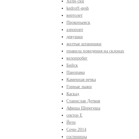
Хели-ски
kedroff-gesh
вертолет
Прокопьевск
аэропорт
девушки
желтые штанишки
правила поведения на склонах
велопробег
Бийск
Панорама
Каменная речка
Горные лыжи
Каскад
Станислав Детков
Афиша Шерегеша
сектор Е
Йети
Сочи-2014
гостиницы