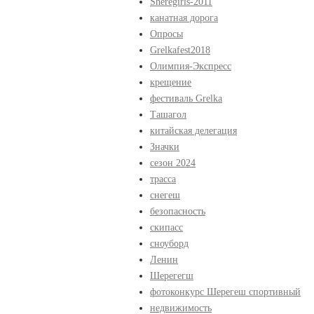
Sheregirls-2011
канатная дорога
Опросы
Grelkafest2018
Олимпия-Экспресс
крещение
фестиваль Grelka
Ташагол
китайская делегация
Значки
сезон 2024
трасса
снегеш
безопасность
скипасс
сноуборд
Ленин
Шерегегш
фотоконкурс Шерегеш спортивный
недвижимость