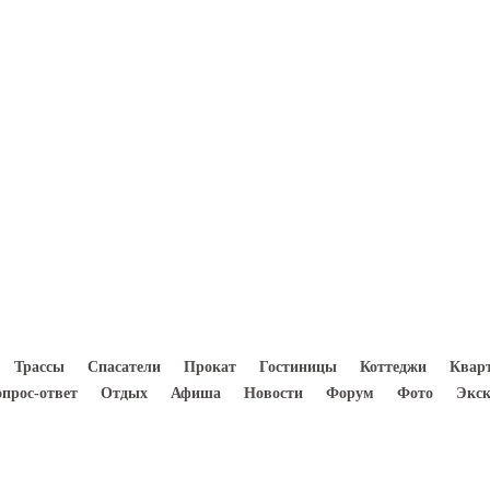
8(933) 300 5000
Трассы
Спасатели
Прокат
Гостиницы
Коттеджи
Квар
опрос-ответ
Отдых
Афиша
Новости
Форум
Фото
Экск