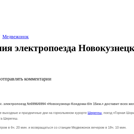
/
Медвежонок
ия электропоезда Новокузнец
 отправлять комментарии
 2015г. электропоезд №6996/6994 «Новокузнецк-Кондома-б/п 15км.» доставит всех
 выходные и праздничные дни на горнолыжном курорте
Шерегеш
, поезд «Горная Шор
та Шерегеш.
тром в 6ч. 20 мин. и возвращаться со станции Медвежонок вечером в 18ч. 10 мин.