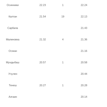
Осинники
22.23
1
22.24
Калтан
21.54
19
22.13
Сарбала
21.43
Малиновка
21.32
4
21.36
Осман
21.16
Мундыбаш
20.57
1
20.58
Учулен
20.44
Тенеш
20.27
1
20.28
Алгаин
20.14