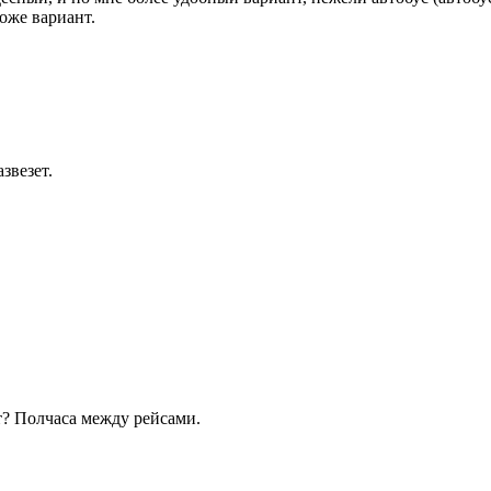
тоже вариант.
азвезет.
т? Полчаса между рейсами.