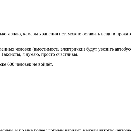
ко я знаю, камеры хранения нет, можно оставить вещи в прокате 
вленных человек (вместимость электрички) будут увозить автобус
) Таксисты, я думаю, просто счастливы.
оже 600 человек не войдёт.
десный, и по мне более удобный вариант, нежели автобус (автобу