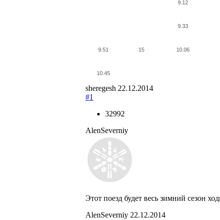
9.12
9.33
9.51
15
10.06
10.45
sheregesh
22.12.2014
#1
32992
AlenSeverniy
Этот поезд будет весь зимний сезон ход
AlenSeverniy
22.12.2014