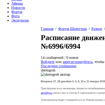
Афиша
Новости
Форум
Фото
Экскурсии
Главная
/
Форум Шерегеша
/
Разное
Вы здесь
Расписание движен
№6996/6994
14 сообщений / 0 новое
Войдите
или
зарегистрируйтесь
, чтобы
Последнее сообщение
sheregesh
Впервые 27, 28 декабря 3, 4, 9, 10 и 11 января
Приглашаем всех желающих провести незабываемые
автобусы
увезут вас в Сектор Е горнолыжного курор
Электропоезд будет отправляться из Новокузнецка у