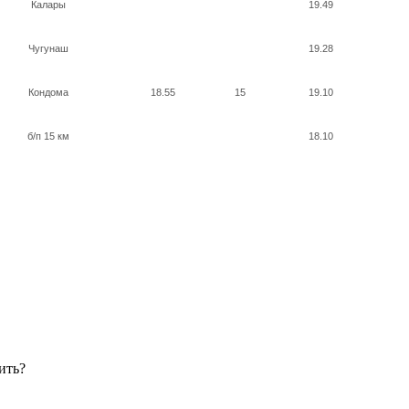
Калары
19.49
Чугунаш
19.28
Кондома
18.55
15
19.10
б/п 15 км
18.10
ить?