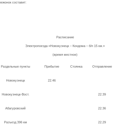
вежонок составит:
Расписание
Электропоезда «Новокузнецк – Кондома – б/п 15 км.»
(время местное)
Раздельные пункты
Прибытие
Стоянка
Отправление
Новокузнецк
22.46
Новокузнецк-Вост.
22.39
Абагуровский
22.36
Разъезд 396 км
22.29