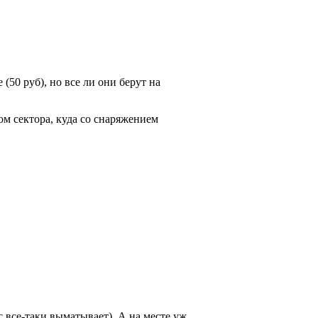
(50 руб), но все ли они берут на
ом сектора, куда со снаряжением
с все-таки выматывает). А на месте уж