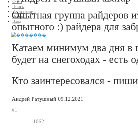
Фото
Поиск
Опытная группа райдеров из
Регистрация
Экофест
Вход
опытного :) райдера для заб
Катаем минимум два дня в п
будет на снегоходах - есть 
Кто заинтересовался - пиш
Андрей Ратушный
09.12.2021
#1
1062