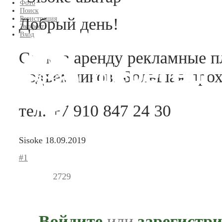
Фото
Поиск
Добрый день!
Регистрация
Экофест
Вход
Сдам в аренду рекламные п
подъемников. Большая прох
тел. +7 910 847 24 30
Sisoke
18.09.2019
#1
2729
Войдите
или
зарегистр