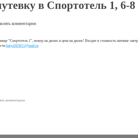
утевку в Спортотель 1, 6-8
авлять комментарии
нице "Спортотель 1", номер на двоих и цена на двоих! Входит в стоимость питание завт
ости
katya565611@mail.ru
лять комментарии