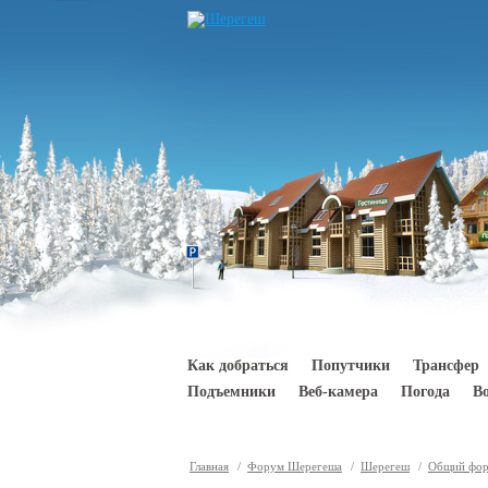
Перейти к основному содержанию
Как добраться
Попутчики
Трансфер
Подъемники
Веб-камера
Погода
В
Главная
/
Форум Шерегеша
/
Шерегеш
/
Общий фо