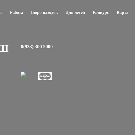
т
Работа
Бюро находок
Для детей
Конкурс
Карта
ЕШ
8(933) 300 5000
регеше: +7 (3843) 339-333, 8-913-305-0000