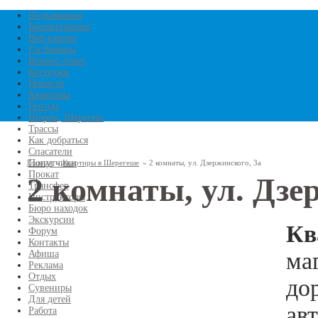
Перейти к основному
Подъемники
Бронирование
Веб-камера
содержанию
Гостиницы
Вопрос-ответ
Коттеджи
Новости
Квартиры
Погода
Шория, Шерегеш
Трассы
Как добраться
Спасатели
Попутчики
Главная
»
Квартиры в Шерегеше
»
2 комнаты, ул. Дзержинского, 3а
Прокат
2 комнаты, ул. Дзе
Трансфер
Вы здесь
Инструкторы
Бюро находок
Экскурсии
Кв
Форум
Контакты
ма
Афиша
Реклама
Отдых
до
Сувениры
Для детей
ав
Работа