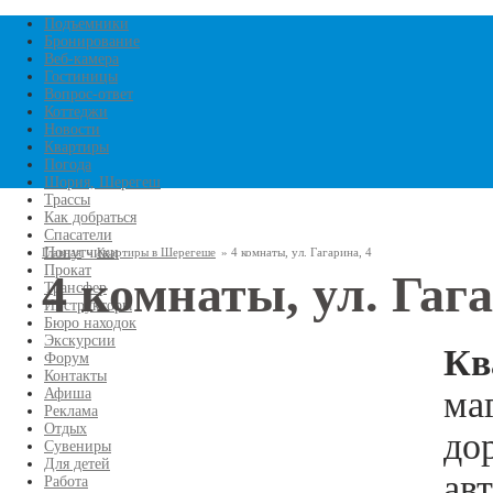
Перейти к основному
Подъемники
Бронирование
Веб-камера
содержанию
Гостиницы
Вопрос-ответ
Коттеджи
Новости
Квартиры
Погода
Шория, Шерегеш
Трассы
Как добраться
Спасатели
Попутчики
Главная
»
Квартиры в Шерегеше
»
4 комнаты, ул. Гагарина, 4
Прокат
4 комнаты, ул. Гага
Трансфер
Вы здесь
Инструкторы
Бюро находок
Экскурсии
Кв
Форум
Контакты
ма
Афиша
Реклама
Отдых
до
Сувениры
Для детей
ав
Работа