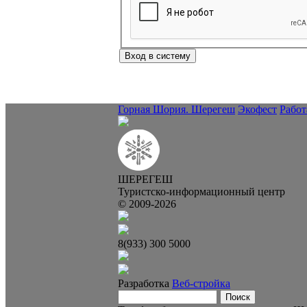
Горная Шория. Шерегеш
Экофест
Работ
ШЕРЕГЕШ
Туристско-информационный центр
© 2009-2026
8(933) 300 5000
Разработка
Веб-стройка
Поиск