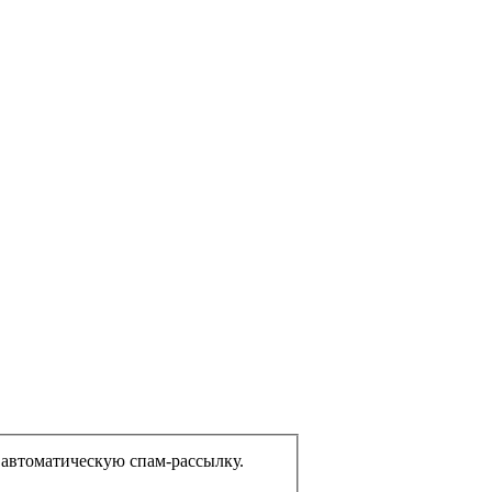
еком или представляете из себя автоматическую спам-рассылку.