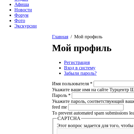
Афиша
Новости
Форум
Фото
Экскурсии
Главная
/ Мой профиль
Вы здесь
Мой профиль
Регистрация
Вход в систему
(активная вкладка
Главные вкладки
Забыли пароль?
Имя пользователя
*
Укажите ваше имя на сайте Турцентр Ше
Пароль
*
Укажите пароль, соответствующий ваш
feed me
To prevent automated spam submissions leav
CAPTCHA