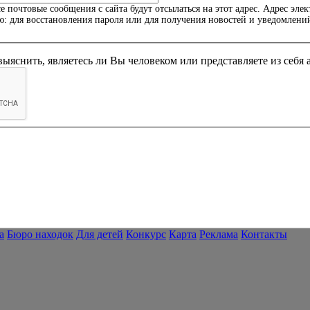
почтовые сообщения с сайта будут отсылаться на этот адрес. Адрес элек
ю: для восстановления пароля или для получения новостей и уведомлени
Этот вопрос задается для того, чтобы выяснить, являетесь ли Вы человек
а
Бюро находок
Для детей
Конкурс
Карта
Реклама
Контакты