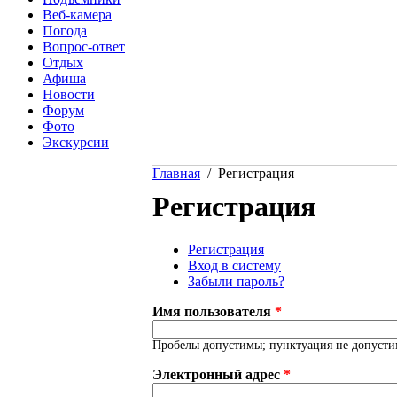
Веб-камера
Погода
Вопрос-ответ
Отдых
Афиша
Новости
Форум
Фото
Экскурсии
Главная
/ Регистрация
Вы здесь
Регистрация
Регистрация
(активная вкладка)
Вход в систему
Главные вкладки
Забыли пароль?
Имя пользователя
*
Пробелы допустимы; пунктуация не допустим
Электронный адрес
*