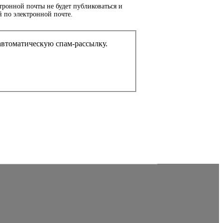
тронной почты не будет публиковаться и
й по электронной почте.
ом или представляете из себя автоматическую спам-рассылку.