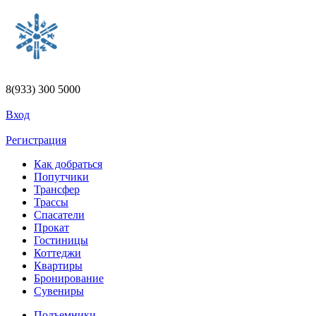
Перейти к основному содержанию
8(933) 300 5000
Вход
Регистрация
Как добраться
Попутчики
Трансфер
Трассы
Спасатели
Прокат
Гостиницы
Коттеджи
Квартиры
Бронирование
Сувениры
Подъемники