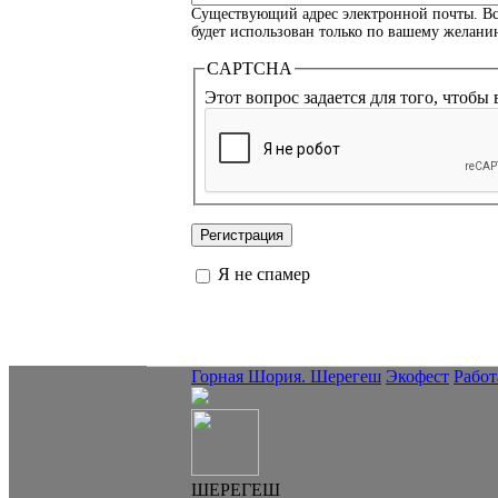
Существующий адрес электронной почты. Все 
будет использован только по вашему желани
CAPTCHA
Я не спамер
Я спамер
Горная Шория. Шерегеш
Экофест
Работ
ШЕРЕГЕШ