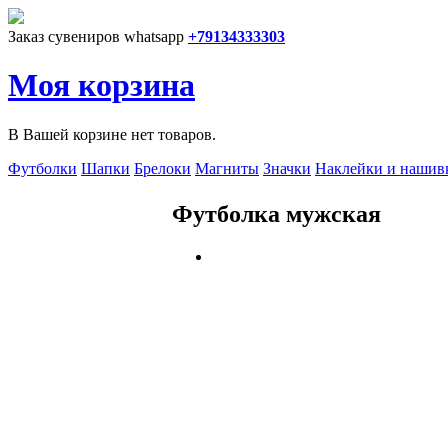
Перейти к основному содержанию
Заказ сувениров whatsapp
+79134333303
Моя корзина
В Вашей корзине нет товаров.
Футболки
Шапки
Брелоки
Магниты
Значки
Наклейки и нашив
Футболка мужская