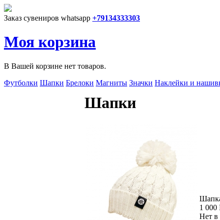
Перейти к основному содержанию
Заказ сувениров whatsapp
+79134333303
Моя корзина
В Вашей корзине нет товаров.
Футболки
Шапки
Брелоки
Магниты
Значки
Наклейки и нашив
Шапки
Шапка
1 000
Нет в