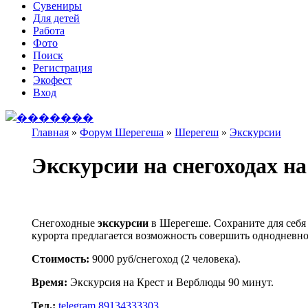
Сувениры
Для детей
Работа
Фото
Поиск
Регистрация
Экофест
Вход
Главная
»
Форум Шерегеша
»
Шерегеш
»
Экскурсии
Вы здесь
Экскурсии на снегоходах н
Снегоходные
экскурсии
в Шерегеше. Сохраните для себ
курорта предлагается возможность совершить однодневн
Стоимость:
9000 руб/снегоход (2 человека).
Время:
Экскурсия на Крест и Верблюды 90 минут.
Тел.:
telegram 89134333303