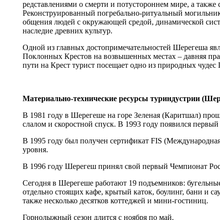
редставлениями о смерти и потустороннем мире, а также
Реконструированный погребально-ритуальный могильник 
общения людей с окружающей средой, динамической сис
наследие древних культур.
Одной из главных достопримечательностей Шерегеша явля
Поклонных Крестов на возвышенных местах – давняя прав
пути на Крест турист посещает одно из природных чуде
Материально-технические ресурсы туриндустрии (Ше
В 1981 году в Шерегеше на горе Зеленая (Каритшал) про
слалом и скоростной спуск. В 1993 году появился первы
В 1995 году был получен сертификат FIS (Международн
уровня.
В 1996 году Шерегеш принял свой первый Чемпионат Ро
Сегодня в Шерегеше работают 19 подъемников: бугельные,
отдельно стоящих кафе, крытый каток, боулинг, бани и са
также несколько десятков коттеджей и мини-гостиниц.
Горнолыжный сезон длится с ноября по май.