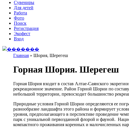
Сувениры
Для детей
Работа
Фото
Поиск
Регистрация
Экофест
Вход
Главная
»
Шория, Шерегеш
Вы здесь
Горная Шория. Шерегеш
Горная Шория входит в состав Алтае-Саянского экорегион
рекреационное значение. Район Горной Шории по составу
небольшой территории, превосходит большинство рекреа
Природные условия Горной Шории определяются ее погра
разнообразие ландшафта этого района и формирует усло
уровня, предполагающего в перспективе проведение че
парк с уникальной первозданной флорой и фауной. Нацио
компактного проживания коренных и малочисленных нар