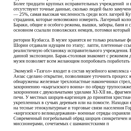
Более тридцати крупных исправительных учреждений и п
отсутствуют точные данные, сколько людей было замучен
— 25%, самая высокая численность среди всех лагерей Ку
страдания, которые невозможно измерить. Лагерный колок
Бараки, общие и особого режима, вышки, заборы, баня и 
основном ссылали поволжских немцев, потомки который д
ритории Кузбасса. В музее хранятся не только реальные 
Шории отдавали идущим по этапу; лапти, плетенные ссы
реалистичную обстановку исправительного учреждения. Вс
данной экспозиции. Барак-столовая знакомит с режимом 
музея позволяет всем желающим попробовать поработать
Экомузей «Тазгол» входит в состав музейного комплекса «
Анзас сделано открытие, позволившее уточнить процесс 
обнаружены железные трехлопастные наконечники стрел, 
захоронению «кыргызского воина» по обряду трупосожже
захоронения с двукольчатыми удилами XI-ХII вв., фрагм
печи. У местных шорцев-каргинцев до принятия христиан
укрепленных в сучьях деревьев или на помосте. Находки
на тесные этнокультурные и торговые связи населения 
«киргизского великодержавия» военные отряды охраняли 
Современный погребальный обряд шорцев синкретичен и
миссионерами, сочетаемых с шаманистскими п