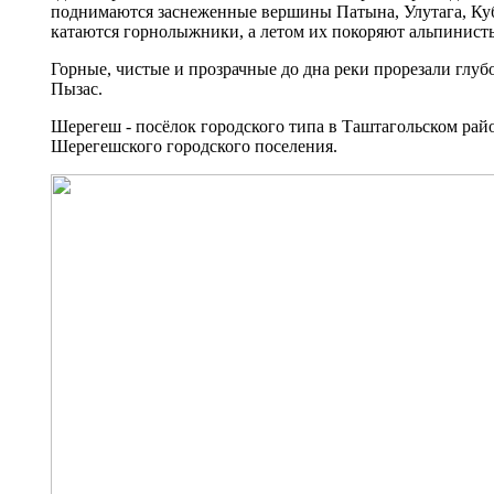
поднимаются заснеженные вершины Патына, Улутага, Кубе
катаются горнолыжники, а летом их покоряют альпинист
Горные, чистые и прозрачные до дна реки прорезали глу
Пызас.
Шерегеш - посёлок городского типа в Таштагольском ра
Шерегешского городского поселения.