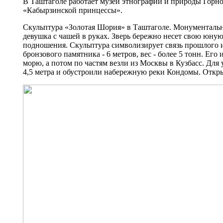
В Таштаголе работает музей этнографии и природы Горно
«Кабырзинской принцессы».
Скульптура «Золотая Шория» в Таштаголе. Монументальна
девушка с чашей в руках. Зверь бережно несет свою юную
подношения. Скульптура символизирует связь прошлого 
бронзового памятника - 6 метров, вес - более 5 тонн. Ег
морю, а потом по частям везли из Москвы в Кузбасс. Для
4,5 метра и обустроили набережную реки Кондомы. Откры