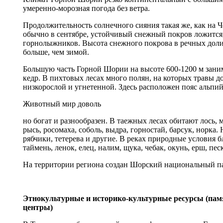
умеренно-морозная погода без ветра.
Продолжительность солнечного сияния такая же, как на Ч
обычно в сентябре, устойчивый снежный покров ложится, 
горнолыжников. Высота снежного покрова в речных долинах
больше, чем зимой.
Большую часть Горной Шории на высоте 600-1200 м занима
кедр. В пихтовых лесах много полян, на которых травы д
низкорослой и угнетенной. Здесь расположен пояс альпий
Животный мир доволь
но богат и разнообразен. В таежных лесах обитают лось, м
рысь, росомаха, соболь, выдра, горностай, барсук, норка
рябчики, тетерева и другие. В реках природные условия б
таймень, ленок, елец, налим, щука, чебак, окунь, ерш, пес
На территории региона создан Шорский национальный пар
Этнокультурные и историко-культурные ресурсы (пам
центры)