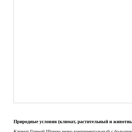
Природные условия (климат, расти​тельный и животн
Климат Горной Шории резко континентальный с большим 