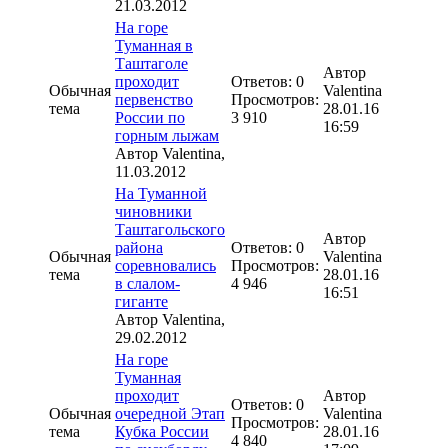
21.03.2012
На горе
Туманная в
Таштаголе
Автор
проходит
Ответов: 0
Обычная
Valentina
первенство
Просмотров:
тема
28.01.16
России по
3 910
16:59
горным лыжам
Автор
Valentina
,
11.03.2012
На Туманной
чиновники
Таштагольского
Автор
района
Ответов: 0
Обычная
Valentina
соревновались
Просмотров:
тема
28.01.16
в слалом-
4 946
16:51
гиганте
Автор
Valentina
,
29.02.2012
На горе
Туманная
проходит
Автор
Ответов: 0
Обычная
очередной Этап
Valentina
Просмотров:
тема
Кубка России
28.01.16
4 840