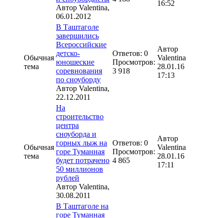
16:52
Автор
Valentina
,
06.01.2012
В Таштаголе
завершились
Всероссийские
Автор
детско-
Ответов: 0
Обычная
Valentina
юношеские
Просмотров:
тема
28.01.16
соревнования
3 918
17:13
по сноуборду
Автор
Valentina
,
22.12.2011
На
строительство
центра
сноуборда и
Автор
горных лыж на
Ответов: 0
Обычная
Valentina
горе Туманная
Просмотров:
тема
28.01.16
будет потрачено
4 865
17:11
50 миллионов
рублей
Автор
Valentina
,
30.08.2011
В Таштаголе на
горе Туманная