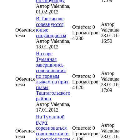
по сноуборду
17:09
Автор
Valentina
,
01.02.2012
В Таштаголе
соревнуются
Автор
Ответов: 0
Обычная
юные
Valentina
Просмотров:
тема
сноубордисты
28.01.16
4 230
Автор
Valentina
,
16:50
18.01.2012
На горе
Туманная
завершились
соревнования
Автор
по горным
Ответов: 0
Обычная
Valentina
лыжам на приз
Просмотров:
тема
28.01.16
главы
4 620
17:09
Таштагольского
района
Автор
Valentina
,
17.01.2012
На Туманной
будут
Автор
соревноваться
Ответов: 0
Обычная
Valentina
горнолыжники
Просмотров:
тема
28.01.16
и сноубордисты
4 188