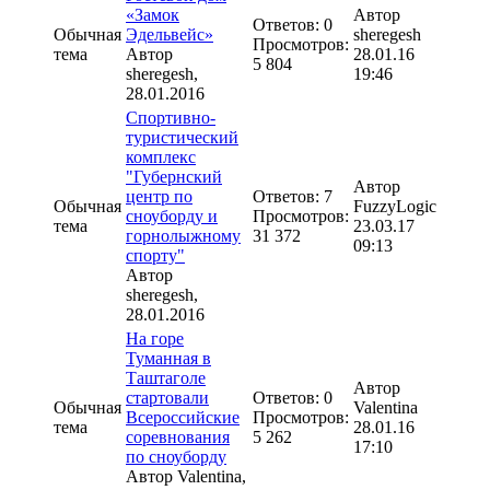
«Замок
Автор
Ответов: 0
Обычная
Эдельвейс»
sheregesh
Просмотров:
тема
Автор
28.01.16
5 804
sheregesh
,
19:46
28.01.2016
Спортивно-
туристический
комплекс
"Губернский
Автор
центр по
Ответов: 7
Обычная
FuzzyLogic
сноуборду и
Просмотров:
тема
23.03.17
горнолыжному
31 372
09:13
спорту"
Автор
sheregesh
,
28.01.2016
На горе
Туманная в
Таштаголе
Автор
стартовали
Ответов: 0
Обычная
Valentina
Всероссийские
Просмотров:
тема
28.01.16
соревнования
5 262
17:10
по сноуборду
Автор
Valentina
,