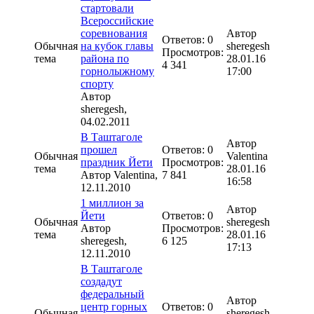
стартовали
Всероссийские
соревнования
Автор
Ответов: 0
Обычная
на кубок главы
sheregesh
Просмотров:
тема
района по
28.01.16
4 341
горнолыжному
17:00
спорту
Автор
sheregesh
,
04.02.2011
В Таштаголе
Автор
прошел
Ответов: 0
Обычная
Valentina
праздник Йети
Просмотров:
тема
28.01.16
Автор
Valentina
,
7 841
16:58
12.11.2010
1 миллион за
Автор
Йети
Ответов: 0
Обычная
sheregesh
Автор
Просмотров:
тема
28.01.16
sheregesh
,
6 125
17:13
12.11.2010
В Таштаголе
создадут
федеральный
Автор
центр горных
Ответов: 0
Обычная
sheregesh