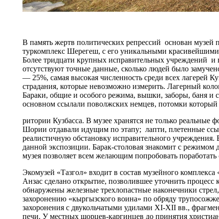
В память жертв политических репрессий основан музей
туркомплекс Шерегеш, с его уникальными красивейшими м
Более тридцати крупных исправительных учреждений и п
отсутствуют точные данные, сколько людей было замучен
— 25%, самая высокая численность среди всех лагерей Ку
страдания, которые невозможно измерить. Лагерный колок
Бараки, общие и особого режима, вышки, заборы, баня и 
основном ссылали поволжских немцев, потомки который д
ритории Кузбасса. В музее хранятся не только реальные 
Шории отдавали идущим по этапу; лапти, плетенные ссы
реалистичную обстановку исправительного учреждения. Вс
данной экспозиции. Барак-столовая знакомит с режимом 
музея позволяет всем желающим попробовать поработать
Экомузей «Тазгол» входит в состав музейного комплекса «
Анзас сделано открытие, позволившее уточнить процесс 
обнаружены железные трехлопастные наконечники стрел, 
захоронению «кыргызского воина» по обряду трупосожже
захоронения с двукольчатыми удилами XI-ХII вв., фрагм
печи. У местных шорцев-каргинцев до принятия христиан