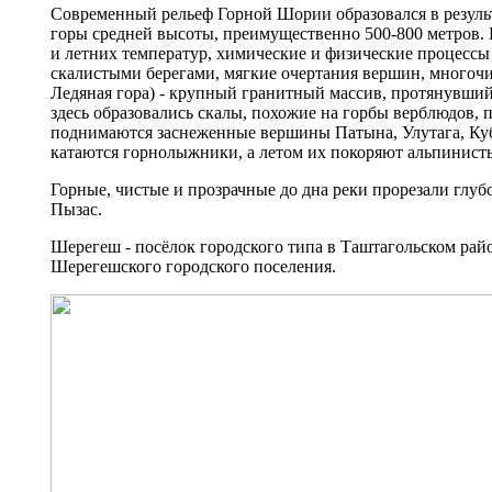
Современный рельеф Горной Шории образовался в результ
горы средней высоты, преимущественно 500-800 метров. 
и летних температур, химические и физические процессы
скалистыми берегами, мягкие очертания вершин, многочи
Ледяная гора) - крупный гранитный массив, протянувшийс
здесь образовались скалы, похожие на горбы верблюдов,
поднимаются заснеженные вершины Патына, Улутага, Кубе
катаются горнолыжники, а летом их покоряют альпинист
Горные, чистые и прозрачные до дна реки прорезали глу
Пызас.
Шерегеш - посёлок городского типа в Таштагольском ра
Шерегешского городского поселения.