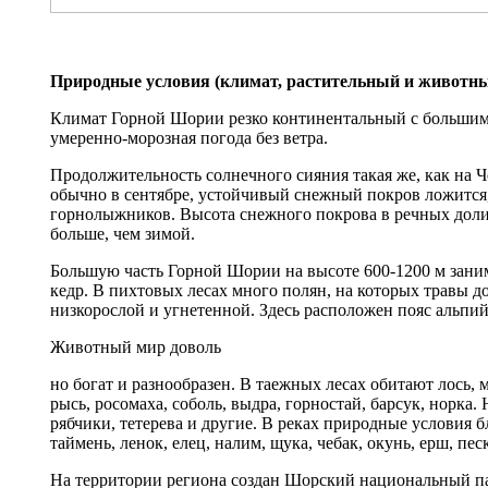
Природные условия (климат, расти​тельный и животн
Климат Горной Шории резко континентальный с большим 
умеренно-морозная погода без ветра.
Продолжительность солнечного сияния такая же, как на Ч
обычно в сентябре, устойчивый снежный покров ложится, 
горнолыжников. Высота снежного покрова в речных долинах
больше, чем зимой.
Большую часть Горной Шории на высоте 600-1200 м занима
кедр. В пихтовых лесах много полян, на которых травы д
низкорослой и угнетенной. Здесь расположен пояс альпий
Животный мир доволь
но богат и разнообразен. В таежных лесах обитают лось, м
рысь, росомаха, соболь, выдра, горностай, барсук, норка
рябчики, тетерева и другие. В реках природные условия б
таймень, ленок, елец, налим, щука, чебак, окунь, ерш, пес
На территории региона создан Шорский национальный пар