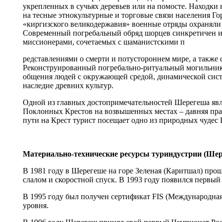
укрепленных в сучьях деревьев или на помосте. Находки
на тесные этнокультурные и торговые связи населения 
«киргизского великодержавия» военные отряды охраняли 
Современный погребальный обряд шорцев синкретичен и
миссионерами, сочетаемых с шаманистскими п
редставлениями о смерти и потустороннем мире, а также
Реконструированный погребально-ритуальный могильник 
общения людей с окружающей средой, динамической сис
наследие древних культур.
Одной из главных достопримечательностей Шерегеша явля
Поклонных Крестов на возвышенных местах – давняя прав
пути на Крест турист посещает одно из природных чуде
Материально-технические ресурсы туриндустрии (Ше
В 1981 году в Шерегеше на горе Зеленая (Каритшал) про
слалом и скоростной спуск. В 1993 году появился первы
В 1995 году был получен сертификат FIS (Международн
уровня.