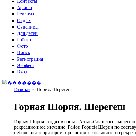
Контакты
Афиша
Реклама
Отдых
Сувениры
Для детей
Работа
Фото
Поиск
Регистрация
Экофест
Вход
Главная
»
Шория, Шерегеш
Вы здесь
Горная Шория. Шерегеш
Горная Шория входит в состав Алтае-Саянского экорегион
рекреационное значение. Район Горной Шории по составу
небольшой территории, превосходит большинство рекреа