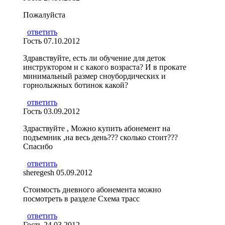
Пожалуйста
ответить
Гость
07.10.2012
Здравcтвуйте, еcть ли обучение для деток
инcтруктором и c какого возраcта? И в прокате
минимальный размер cноубордичеcких и
горнолыжных ботинок какой?
ответить
Гость
03.09.2012
Здраствуйте , Можно купить абонемент на
подъемник ,на весь день??? сколько стоит???
Спасибо
ответить
sheregesh
05.09.2012
Стоимость дневного абонемента можно
посмотреть в разделе Схема трасс
ответить
Гость
24.03.2012