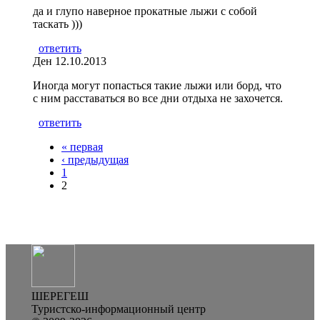
да и глупо наверное прокатные лыжи с собой
таскать )))
ответить
Ден
12.10.2013
Иногда могут попасться такие лыжи или борд, что
с ним расставаться во все дни отдыха не захочется.
ответить
« первая
Страницы
‹ предыдущая
1
2
ШЕРЕГЕШ
Туристско-информационный центр