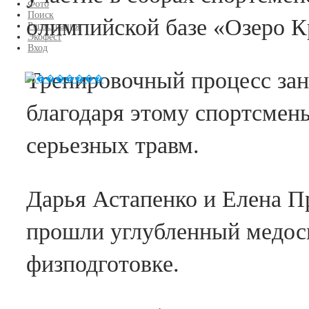
Фото
Поиск
олимпийской базе «Озеро К
Регистрация
Экофест
Вход
Тренировочный процесс зан
благодаря этому спортсмены
серьезных травм.
Дарья Астапенко и Елена П
прошли углубленный медосм
физподготовке.