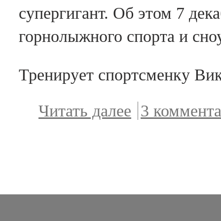
участие во
супергигант. Об этом 7 де
всероссийск
горнолыжного спорта и сно
сборах в
Подмосковь
Тренирует спортсменку Ви
Читать далее
о Елена
3 коммент
Простева
заняла
второе
место в
Кубке