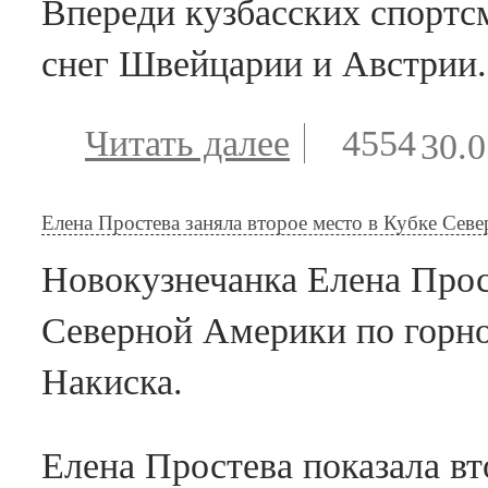
Впереди кузбасских спортс
снег Швейцарии и Австрии.
Читать далее
о Кузбасски
4554
30.0
спортсмены
Елена
Елена Простева заняла второе место в Кубке Сев
Простева,
Новокузнечанка Елена Прос
Дарья
Северной Америки по горно
Астапенко и
Накиска.
Сергей
Майтаков
Елена Простева показала вт
приняли