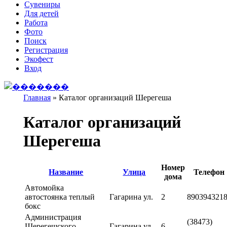
Сувениры
Для детей
Работа
Фото
Поиск
Регистрация
Экофест
Вход
Главная
»
Каталог организаций Шерегеша
Вы здесь
Каталог организаций
Шерегеша
Номер
Название
Улица
Телефон
дома
Автомойка
автостоянка теплый
Гагарина ул.
2
890394321
бокс
Администрация
(38473)
Шерегешского
Гагарина ул.
6