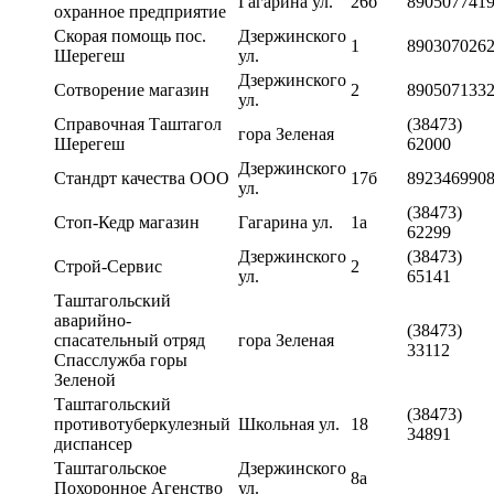
Гагарина ул.
26б
890507741
охранное предприятие
Скорая помощь пос.
Дзержинского
1
890307026
Шерегеш
ул.
Дзержинского
Сотворение магазин
2
890507133
ул.
Справочная Таштагол
(38473)
гора Зеленая
Шерегеш
62000
Дзержинского
Стандрт качества ООО
17б
892346990
ул.
(38473)
Стоп-Кедр магазин
Гагарина ул.
1а
62299
Дзержинского
(38473)
Строй-Сервис
2
ул.
65141
Таштагольский
аварийно-
(38473)
спасательный отряд
гора Зеленая
33112
Спасслужба горы
Зеленой
Таштагольский
(38473)
противотуберкулезный
Школьная ул.
18
34891
диспансер
Таштагольское
Дзержинского
8а
Похоронное Агенство
ул.