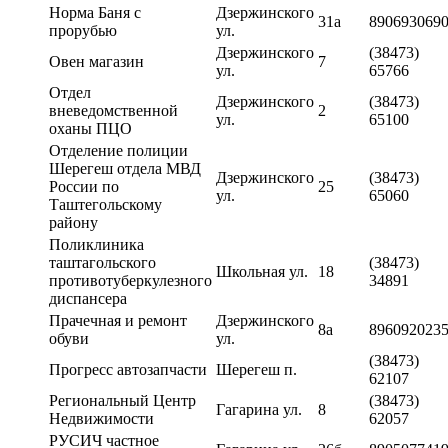
Норма Баня с
Дзержинского
31а
890693069
прорубью
ул.
Дзержинского
(38473)
Овен магазин
7
ул.
65766
Отдел
Дзержинского
(38473)
вневедомственной
2
ул.
65100
оханы ПЦО
Отделение полиции
Шерегеш отдела МВД
Дзержинского
(38473)
России по
25
ул.
65060
Таштегольскому
району
Поликлиника
таштагольского
(38473)
Школьная ул.
18
противотуберкулезного
34891
диспансера
Прачечная и ремонт
Дзержинского
8а
896092023
обуви
ул.
(38473)
Прогресс автозапчасти
Шерегеш п.
62107
Региональный Центр
(38473)
Гагарина ул.
8
Недвижимости
62057
РУСИЧ частное