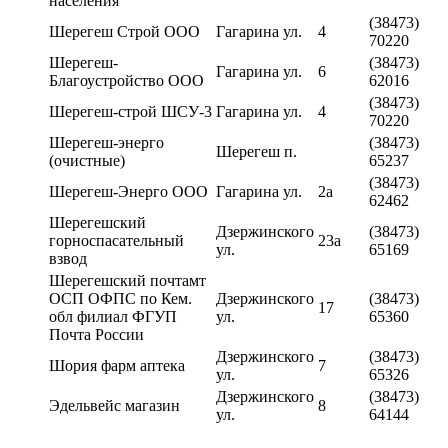
населения
(38473)
Шерегеш Строй ООО
Гагарина ул.
4
70220
Шерегеш-
(38473)
Гагарина ул.
6
Благоустройство ООО
62016
(38473)
Шерегеш-строй ШСУ-3
Гагарина ул.
4
70220
Шерегеш-энерго
(38473)
Шерегеш п.
(очистные)
65237
(38473)
Шерегеш-Энерго ООО
Гагарина ул.
2а
62462
Шерегешский
Дзержинского
(38473)
горноспасательный
23а
ул.
65169
взвод
Шерегешский почтамт
ОСП ОФПС по Кем.
Дзержинского
(38473)
17
обл филиал ФГУП
ул.
65360
Почта России
Дзержинского
(38473)
Шория фарм аптека
7
ул.
65326
Дзержинского
(38473)
Эдельвейс магазин
8
ул.
64144