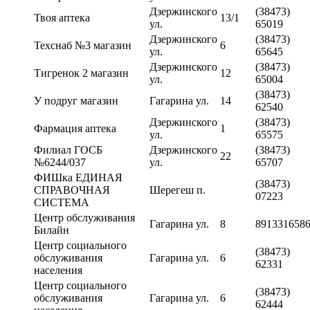
Дзержинского
(38473)
Твоя аптека
13/1
ул.
65019
Дзержинского
(38473)
Техснаб №3 магазин
6
ул.
65645
Дзержинского
(38473)
Тигренок 2 магазин
12
ул.
65004
(38473)
У подруг магазин
Гагарина ул.
14
62540
Дзержинского
(38473)
Фармация аптека
1
ул.
65575
Филиал ГОСБ
Дзержинского
(38473)
22
№6244/037
ул.
65707
ФИШка ЕДИНАЯ
(38473)
СПРАВОЧНАЯ
Шерегеш п.
07223
СИСТЕМА
Центр обслуживания
Гагарина ул.
8
891331658
Билайн
Центр социального
(38473)
обслуживания
Гагарина ул.
6
62331
населения
Центр социального
(38473)
обслуживания
Гагарина ул.
6
62444