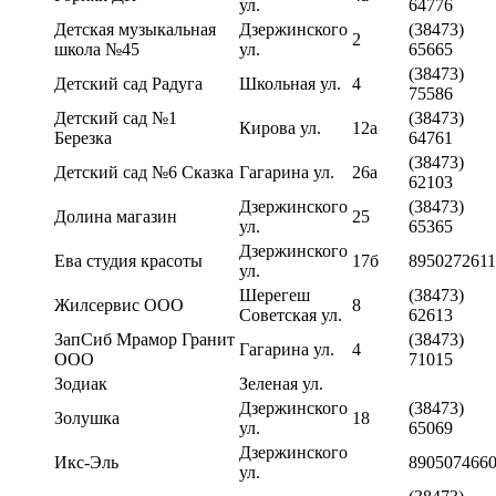
ул.
64776
Детская музыкальная
Дзержинского
(38473)
2
школа №45
ул.
65665
(38473)
Детский сад Радуга
Школьная ул.
4
75586
Детский сад №1
(38473)
Кирова ул.
12а
Березка
64761
(38473)
Детский сад №6 Сказка
Гагарина ул.
26а
62103
Дзержинского
(38473)
Долина магазин
25
ул.
65365
Дзержинского
Ева студия красоты
17б
8950272611
ул.
Шерегеш
(38473)
Жилсервис ООО
8
Советская ул.
62613
ЗапСиб Мрамор Гранит
(38473)
Гагарина ул.
4
ООО
71015
Зодиак
Зеленая ул.
Дзержинского
(38473)
Золушка
18
ул.
65069
Дзержинского
Икс-Эль
890507466
ул.