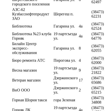
62497
городского поселения
АЗС-62
(38473)
Кузбасснефтепродукт
Шерегеш п.
62231
ЗАО
(38473)
Библиотека
Гагарина ул.
4а
62524
Библиотека №23 клуба
19 партсъезда
(38473)
4а
Горняк
ул.
64776
Билайн Центр
(38473)
экспресс-
Гагарина ул.
8
62055
обслуживания
(38473)
Бюро ремонта АТС
Пирогова ул.
4
62000
19 партсъезда
(38473)
Весна магазин
9
ул.
21822
Дзержинского
(38473)
Ветеран магазин
17
ул.
65686
Дзержинского
(38473)
ВиО ООО
2
ул.
65215
(38473)
Горная Шория такси
гора Зеленая
34808
19 партсъезда
(38473)
Горняк ДК
4а