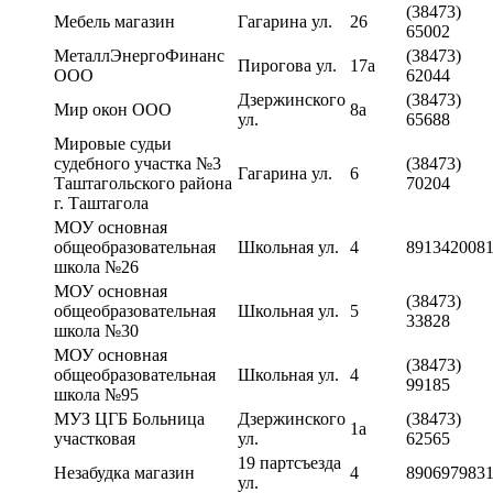
(38473)
Мебель магазин
Гагарина ул.
26
65002
МеталлЭнергоФинанс
(38473)
Пирогова ул.
17а
ООО
62044
Дзержинского
(38473)
Мир окон ООО
8а
ул.
65688
Мировые судьи
судебного участка №3
(38473)
Гагарина ул.
6
Таштагольского района
70204
г. Таштагола
МОУ основная
общеобразовательная
Школьная ул.
4
891342008
школа №26
МОУ основная
(38473)
общеобразовательная
Школьная ул.
5
33828
школа №30
МОУ основная
(38473)
общеобразовательная
Школьная ул.
4
99185
школа №95
МУЗ ЦГБ Больница
Дзержинского
(38473)
1а
участковая
ул.
62565
19 партсъезда
Незабудка магазин
4
890697983
ул.