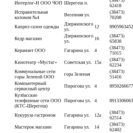
(38473)
Интерлог-Н ООО ЧОП
Шерегеш п.
62418
Исправительная
(38473)
Весенняя ул.
колония №4
70208
Дзержинского
Каприз салон одежды
12
890596345
ул.
Дзержинского
(38473)
Кедр магазин
16
ул.
65838
(38473)
Керамзит ООО
Гагарина ул.
4
71015
(38473)
Кинотеатр «Мустаг»
Советская ул.
15а
62234
Коммунальные сети
(38473)
гора Зеленая
горы Зеленой ООО
51416
Компьютерный
Пирогова ул.
4
895026667
сервисный центр
Кузбасские
телефонные сети ООО
Пирогова ул.
4
891330606
(КТС-Шерегеш)
(38473)
Кукуруза гастроном
Гагарина ул.
12а
62514
(38473)
Мастерок магазин
Гагарина ул.
14
62402