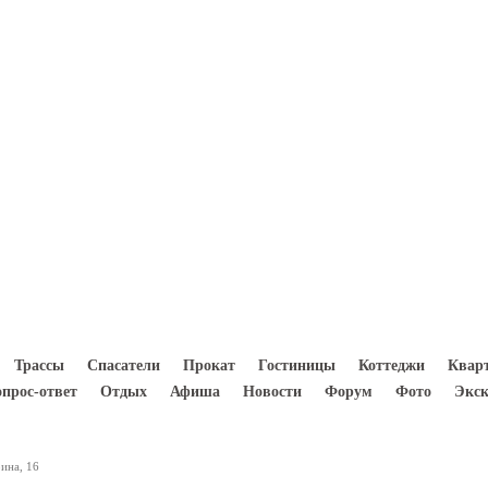
8(933) 300 5000
Трассы
Спасатели
Прокат
Гостиницы
Коттеджи
Квар
опрос-ответ
Отдых
Афиша
Новости
Форум
Фото
Экск
рина, 16