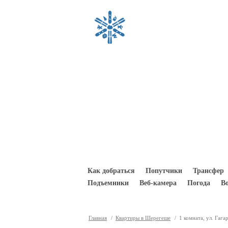
Перейти к основному содержанию
Как добраться
Попутчики
Трансфер
Подъемники
Веб-камера
Погода
В
Главная
/
Квартиры в Шерегеше
/ 1 комната, ул. Гага