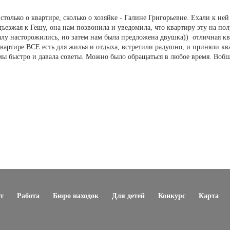
 столько о квартире, сколько о хозяйке - Галине Григорьевне. Ехали к не
ъезжая к Гешу, она нам позвонила и уведомила, что квартиру эту на пол
чалу насторожились, но затем нам была предложена двушка)) отличная 
в квартире ВСЕ есть для жилья и отдыха, встретили радушно, и приняли к
мы быстро и давала советы. Можно было обращаться в любое время. Вобщ
т
Работа
Бюро находок
Для детей
Конкурс
Карта