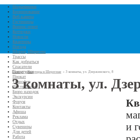
Перейти к основному
Подъемники
Бронирование
Веб-камера
содержанию
Гостиницы
Вопрос-ответ
Коттеджи
Новости
Квартиры
Погода
Шория, Шерегеш
Трассы
Как добраться
Спасатели
Попутчики
Главная
»
Квартиры в Шерегеше
»
3 комнаты, ул. Дзержинского, 8
Прокат
3 комнаты, ул. Дзе
Трансфер
Вы здесь
Инструкторы
Бюро находок
Экскурсии
Кв
Форум
Контакты
ма
Афиша
Реклама
Отдых
и 
Сувениры
Для детей
ра
Работа