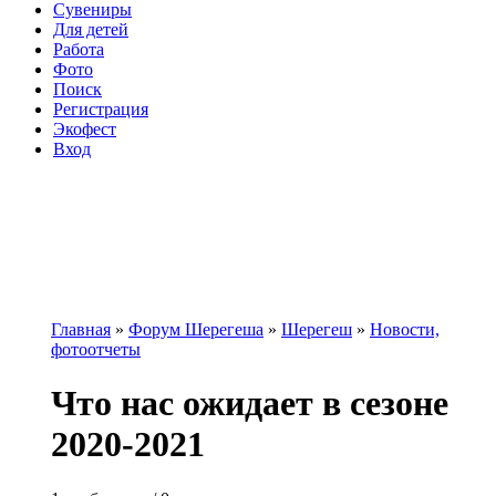
Сувениры
Для детей
Работа
Фото
Поиск
Регистрация
Экофест
Вход
Главная
»
Форум Шерегеша
»
Шерегеш
»
Новости,
фотоотчеты
Вы здесь
Что нас ожидает в сезоне
2020-2021