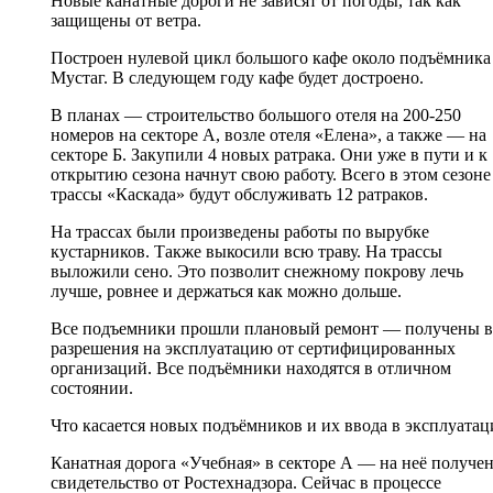
Новые канатные дороги не зависят от погоды, так как
защищены от ветра.
Построен нулевой цикл большого кафе около подъёмника
Мустаг. В следующем году кафе будет достроено.
В планах — строительство большого отеля на 200-250
номеров на секторе А, возле отеля «Елена», а также — на
секторе Б. Закупили 4 новых ратрака. Они уже в пути и к
открытию сезона начнут свою работу. Всего в этом сезоне
трассы «Каскада» будут обслуживать 12 ратраков.
На трассах были произведены работы по вырубке
кустарников. Также выкосили всю траву. На трассы
выложили сено. Это позволит снежному покрову лечь
лучше, ровнее и держаться как можно дольше.
Все подъемники прошли плановый ремонт — получены в
разрешения на эксплуатацию от сертифицированных
организаций. Все подъёмники находятся в отличном
состоянии.
Что касается новых подъёмников и их ввода в эксплуата
Канатная дорога «Учебная» в секторе А — на неё получе
свидетельство от Ростехнадзора. Сейчас в процессе