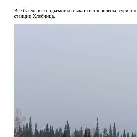
Все бугельные подъемники выката остановлены, туристо
станции Хлебница.