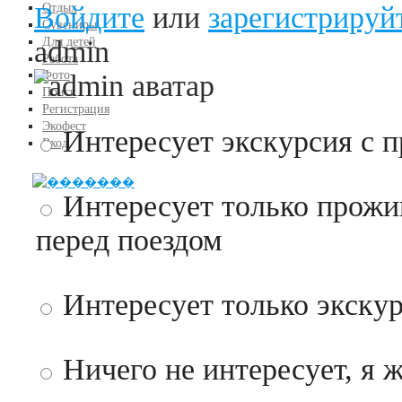
Войдите
или
зарегистрируй
Отдых
Сувениры
Для детей
admin
Работа
Фото
Поиск
Регистрация
Экофест
Варианты
Интересует экскурсия с 
Вход
Интересует только прожи
перед поездом
Интересует только экску
Ничего не интересует, я