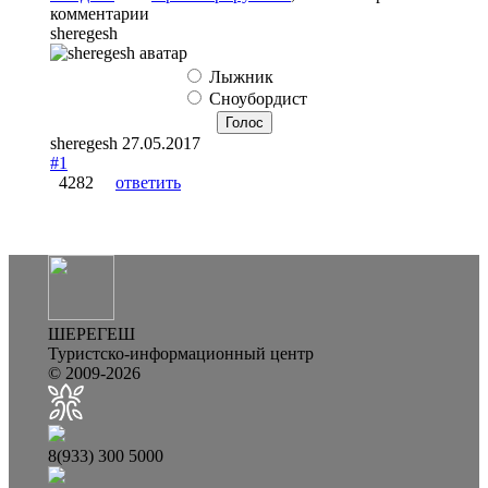
комментарии
sheregesh
Варианты
Лыжник
Сноубордист
sheregesh
27.05.2017
#1
4282
ответить
ШЕРЕГЕШ
Туристско-информационный центр
© 2009-2026
8(933) 300 5000