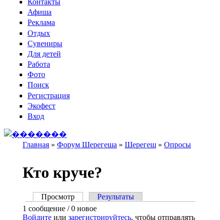
Контакты
Афиша
Реклама
Отдых
Сувениры
Для детей
Работа
Фото
Поиск
Регистрация
Экофест
Вход
Главная
»
Форум Шерегеша
»
Шерегеш
»
Опросы
Вы здесь
Кто круче?
Просмотр
(активная вкладка)
Результаты
Главные вкладки
1 сообщение / 0 новое
Войдите
или
зарегистрируйтесь
, чтобы отправлять