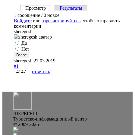
Просмотр
(активная вкладка)
Результаты
Главные вкладки
1 сообщение / 0 новое
Войдите
или
зарегистрируйтесь
, чтобы отправлять
комментарии
sheregesh
Варианты
Да
Нет
sheregesh
27.03.2019
#1
4147
ответить
ШЕРЕГЕШ
Туристско-информационный центр
© 2009-2026