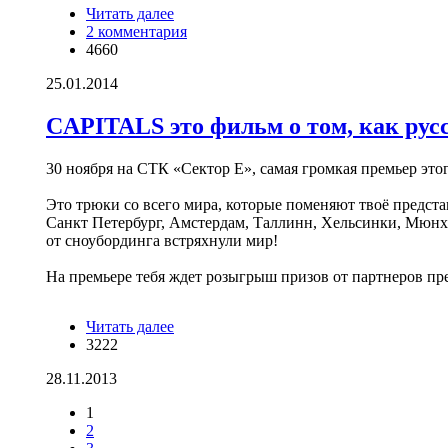
Читать далее
о В Шерегеше двое туристов из
2 комментария
Новосибирска заблудились в лесу
4660
25.01.2014
CAPITALS это фильм о том, как рус
30 ноября на СТК «Сектор Е», самая громкая премьер это
Это трюки со всего мира, которые поменяют твоё предста
Санкт Петербург, Амстердам, Таллинн, Хельсинки, Мюнх
от сноубординга встряхнули мир!
На премьере тебя ждет розыгрыш призов от партнеров пр
Читать далее
о CAPITALS это фильм о том, как
3222
русские хулиганы от сноубординга
встряхнули мир
28.11.2013
1
Страницы
2