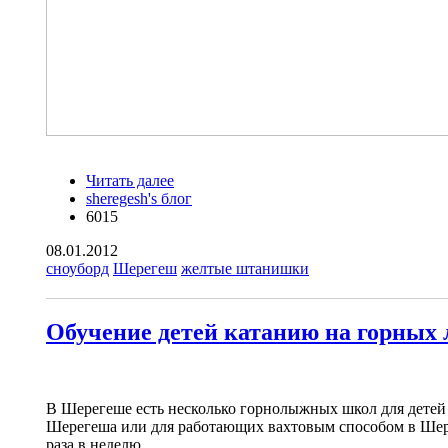
Читать далее
о «Желтые штанишки» задобрили
sheregesh's блог
Хозяйку огня
6015
08.01.2012
сноуборд
Шерегеш
желтые штанишки
Обучение детей катанию на горных
В Шерегеше есть несколько горнолыжных школ для детей от
Шерегеша или для работающих вахтовым способом в Шерег
раза в неделю.