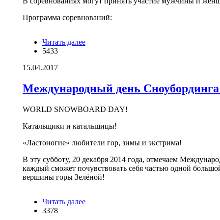
В соревнованиях могут принять участие мужчины и женщи
Программа соревнований:
Читать далее
о 15 апреля - соревнования по горным
5433
лыжам и сноуборду Слалом гигант
15.04.2017
Международный день Сноубординга 
WORLD SNOWBOARD DAY!
Катальщики и катальщицы!
«Ластоногие» любители гор, зимы и экстрима!
В эту субботу, 20 декабря 2014 года, отмечаем Междуна
каждый сможет почувствовать себя частью одной большой
вершины горы Зелёной!
Читать далее
о Международный день Сноубординга
3378
в Шерегеше 20 декабря