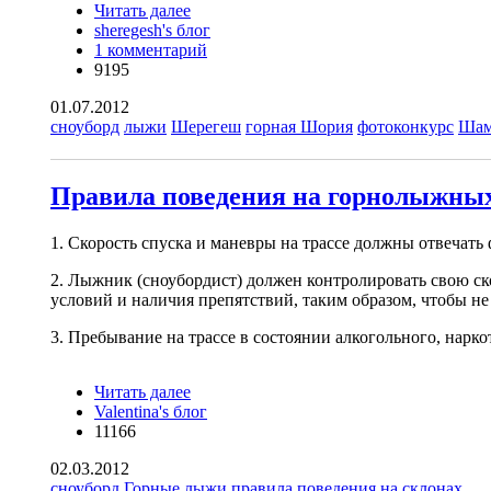
Читать далее
о Шаман из Шории по фотографии
sheregesh's блог
определит лучшего горнолыжника в
1 комментарий
Шерегеше
9195
01.07.2012
сноуборд
лыжи
Шерегеш
горная Шория
фотоконкурс
Шам
Правила поведения на горнолыжных
1. Скорость спуска и маневры на трассе должны отвечать
2. Лыжник (сноубордист) должен контролировать свою ск
условий и наличия препятствий, таким образом, чтобы не
3. Пребывание на трассе в состоянии алкогольного, нарк
Читать далее
о Правила поведения на горнолыжных
Valentina's блог
склонах
11166
02.03.2012
сноуборд
Горные лыжи
правила поведения на склонах