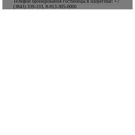
Телефон бронирования гостиницы в Шерегеше: +7
(3843) 339-333, 8-913-305-0000