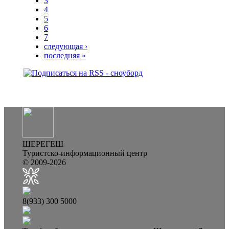
3
4
5
6
7
следующая ›
последняя »
ШЕРЕГЕШ
Туристско-информационный центр
© 2009-2026
8(933) 300 5000