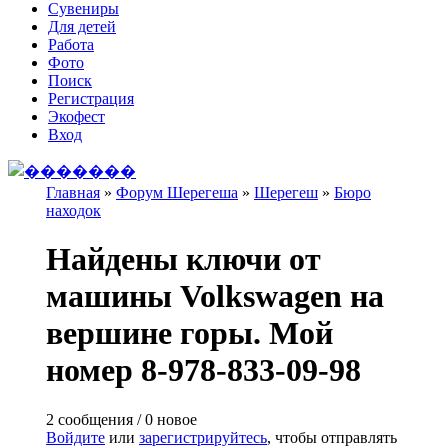
Сувениры
Для детей
Работа
Фото
Поиск
Регистрация
Экофест
Вход
Главная
»
Форум Шерегеша
»
Шерегеш
»
Бюро
находок
Вы здесь
Найдены ключи от
машины Volkswagen на
вершине горы. Мой
номер 8-978-833-09-98
2 сообщения / 0 новое
Войдите
или
зарегистрируйтесь
, чтобы отправлять