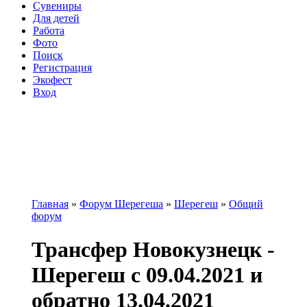
Сувениры
Для детей
Работа
Фото
Поиск
Регистрация
Экофест
Вход
Главная
»
Форум Шерегеша
»
Шерегеш
»
Общий
форум
Вы здесь
Трансфер Новокузнецк -
Шерегеш с 09.04.2021 и
обратно 13.04.2021