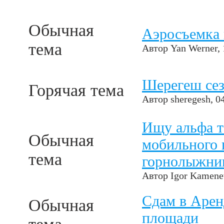
Обычная
Аэросъемка 
тема
Автор
Yan Werner
,
Шерегеш сез
Горячая тема
Автор
sheregesh
, 0
Ищу альфа т
Обычная
мобильного 
тема
горнолыжни
Автор
Igor Kamene
Сдам в Арен
Обычная
площади