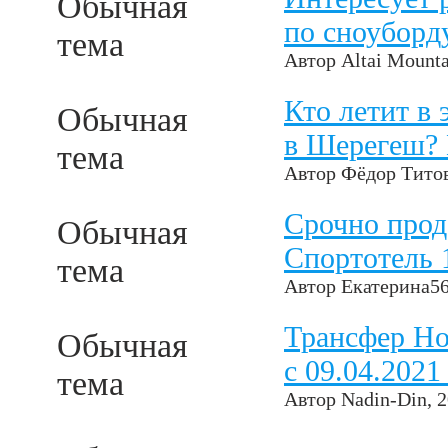
Обычная
по сноуборд
тема
Автор
Altai Mounta
Кто летит в
Обычная
в Шерегеш?
тема
Автор
Фёдор Тито
Срочно прод
Обычная
Спортотель 1
тема
Автор
Екатерина5
Трансфер Но
Обычная
с 09.04.2021
тема
Автор
Nadin-Din
, 