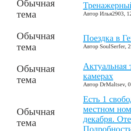
Обычная
Тренажерный
тема
Автор
Илья2903
, 1
Обычная
Поездка в Ге
тема
Автор
SoulSerfer
, 
Актуальная 
Обычная
камерах
тема
Автор
DrMaltsev
, 
Есть 1 свобо
местном номе
Обычная
декабря. Оте
тема
Подробност