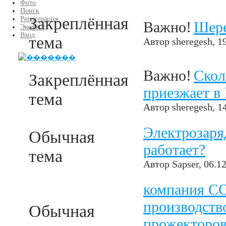
Фото
Поиск
Закреплённая
Регистрация
Важно!
Шере
Экофест
Вход
тема
Автор
sheregesh
, 1
Важно!
Скол
Закреплённая
приезжает в
тема
Автор
sheregesh
, 1
Электрозаря
Обычная
работает?
тема
Автор
Sapser
, 06.1
компания C
производств
Обычная
прожекторов