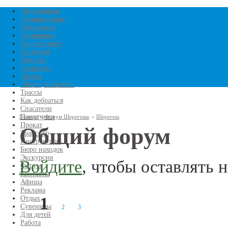
Перейти к основному
Подъемники
Бронирование
Веб-камера
содержанию
Гостиницы
Вопрос-ответ
Коттеджи
Новости
Квартиры
Погода
Шория, Шерегеш
Трассы
Как добраться
Спасатели
Попутчики
Главная
»
Форум Шерегеша
»
Шерегеш
Прокат
Общий форум
Трансфер
Вы здесь
Инструкторы
Бюро находок
Экскурсии
Войдите
, чтобы оставлять 
Форум
Контакты
Афиша
Реклама
1
Отдых
Сувениры
2
3
Страницы
Для детей
Работа