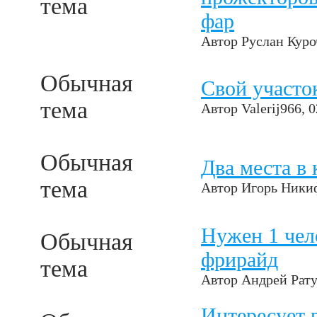
тема
фар
Автор
Руслан Куро
Обычная
Свой участо
тема
Автор
Valerij966
, 
Обычная
Два места в 
тема
Автор
Игорь Ники
Нужен 1 чел
Обычная
фрирайд
тема
Автор
Андрей Рат
Интересует 