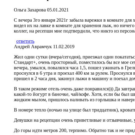
Ольга Захарова
05.01.2021
С вечера 3го января 2021г забыла варежки в комнате для
видел их на лавке в комнате для хранения лыж, но ничего
коллег, на ресепшн мне подтвердили, что никто из персона
ответить
Андрей Аврамчук
11.02.2019
Жил одни сутки (вчера/сегодня), приезжал один покататьс
Стандарт+, очень просторный, поместилось бы все мое сем
вечера, умылся, повалялся часа 1,5, пошел ужинать в Грел
проснулся в 6 утра и проехал 400 км за рулем. Проснулся 
пришел в 2 часа дня, закинул лыжи в машину и поехал до
В таком режиме отель очень даже понравился))) Да завтра
какой-то йогурт в баночке, чай/кофе. Хотя, если бы был шв
жидким мылом, пришлось наливать из горлышка и наверно
В номере тепло (ночью на улице был тридцатник), кроват
Девушки на рецепции очень приветливые и отзывчивые, у
До горы идти метров 200, терпимо. Обратно так и не при