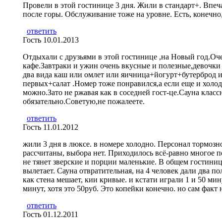
Провели в этой гостинице 3 дня. Жили в стандарт+. Впеч
после горы. Обслуживание тоже на уровне. Есть, конечно,
ответить
Гость
10.01.2013
Отдыхали с друзьями в этой гостинице ,на Новый год.Оч
кафе.Завтраки и ужин очень вкусные и полезные,девочки
два вида каш или омлет или яичница+йогурт+бутерброд 
первых+салат .Номер тоже понравился,а если еще и холоди
можно.Зато не ржавая как в соседней гост-це.Сауна кла
обязательно.Советую,не пожалеете.
ответить
Гость
11.01.2012
жили 3 дня в люксе. в номере холодно. Персонал тормозной
рассчитаны, выбора нет. Приходилось всё-равно многое по
не тянет зверские и порции маленькие. В общем гостиница
вылетает. Сауна отвратительная, на 4 человек дали два по
как стена мешает, кии кривые. и кстати играли 1 и 50 мин
минут, хотя это 50руб. Это копейки конечно. но сам факт 
ответить
Гость
01.12.2011