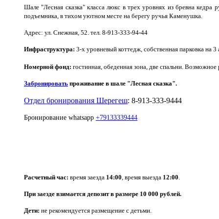
Шале "Лесная сказка" класса люкс в трех уровнях из бревна кедра 
подъемника, в тихом уютном месте на берегу ручья Каменушка.
Адрес: ул. Снежная, 52. тел. 8-913-333-94-44
Инфраструктура:
3-х уровневый коттедж, собственная парковка на 3 
Номерной фонд:
гостинная, обеденная зона, две спальни. Возможно
Забронировать
проживание в шале "Лесная сказка".
Отдел бронирования Шерегеш
: 8-913-333-9444
Бронирование whatsapp
+79133339444
Расчетный час:
время заезда
14:00
, время выезда
12:00
.
При заезде взимается депозит в размере 10 000 рублей.
Дети:
не рекомендуется размещение с детьми.